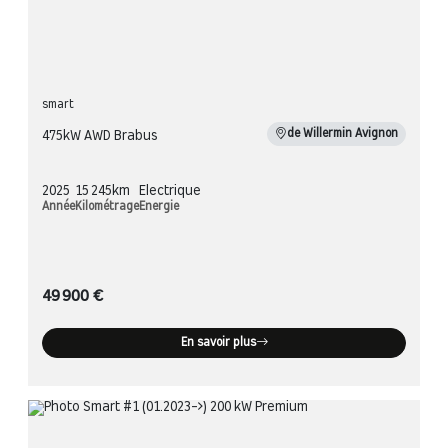
smart
de Willermin Avignon
475kW AWD Brabus
2025
15 245km
Electrique
Année
Kilométrage
Energie
49 900 €
En savoir plus