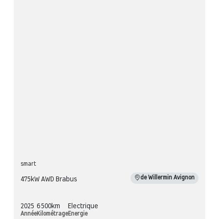
smart
de Willermin Avignon
475kW AWD Brabus
2025
6 500km
Electrique
Année
Kilométrage
Energie